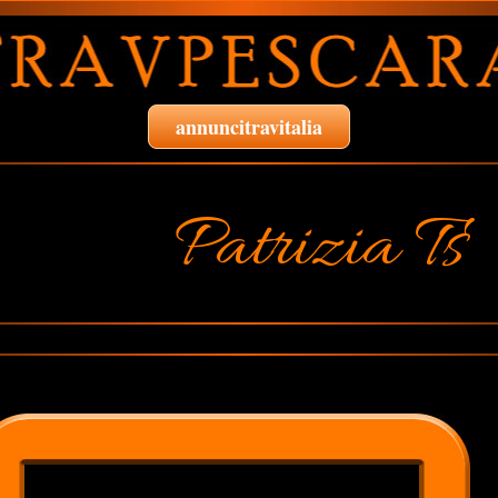
annuncitravitalia
Patrizia Ts